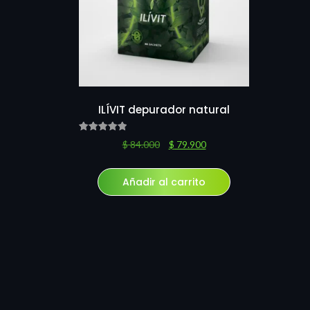
ILÍVIT depurador natural
Valorado
$
84.000
$
79.900
con
5.00
de 5
Añadir al carrito