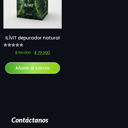
ILÍVIT depurador natural
Valorado
$
84.000
$
79.900
con
5.00
de 5
Añadir al carrito
Contáctanos