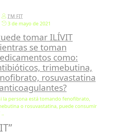
I'M FIT
3 de mayo de 2021
Puede tomar ILÍVIT
ientras se toman
edicamentos como:
tibióticos, trimebutina,
nofibrato, rosuvastatina
anticoagulantes?
 si la persona está tomando fenofibrato,
mebutina o rosuvastatina, puede consumir
 ..
IT”