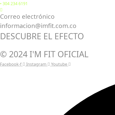
• 304 234 6191
Correo electrónico
informacion@imfit.com.co
DESCUBRE EL EFECTO
© 2024 I'M FIT OFICIAL
Facebook-f
Instagram
Youtube