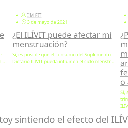
I'M FIT
3 de mayo de 2021
ye
¿El ILÍVIT puede afectar mi
¿
menstruación?
m
m
e
Sí, es posible que el consumo del Suplemento
an
 ..
Dietario ILÍVIT pueda influir en el ciclo menstr ..
fe
o 
Sí,
tri
ILÍV
y sintiendo el efecto del ILÍV