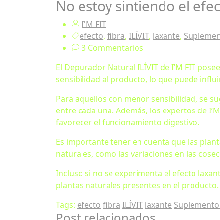
No estoy sintiendo el efec
I'M FIT
efecto
,
fibra
,
ILÍVIT
,
laxante
,
Suplemen
3 Commentarios
El Depurador Natural ILÍVIT de I’M FIT pose
sensibilidad al producto, lo que puede influi
Para aquellos con menor sensibilidad, se su
entre cada una. Además, los expertos de I’
favorecer el funcionamiento digestivo.
Es importante tener en cuenta que las plan
naturales, como las variaciones en las cosec
Incluso si no se experimenta el efecto laxan
plantas naturales presentes en el producto. 
Tags:
efecto
fibra
ILÍVIT
laxante
Suplemento 
Post relacionados