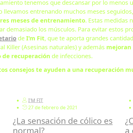
enamiento tenemos que descansar por lo menos u
o llevamos entrenando muchos meses seguidos,
tres meses de entrenamiento
. Estas medidas 
rzar demasiado los músculos. Para evitar estos 
etario
de
I’m Fit
, que te aporta grandes cantidad
ral Killer (Asesinas naturales) y además
mejoran 
o de recuperación
de infecciones.
os consejos te ayuden a una recuperación m
I'M FIT
27 de febrero de 2021
¿La sensación de cólico es
¿C
normal?
a 