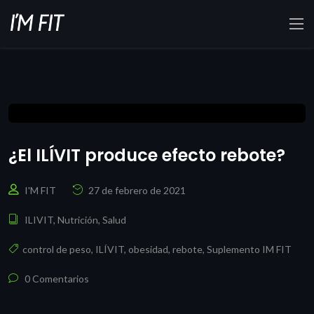
¿El ILÍVIT produce efecto rebote?
I'M FIT
27 de febrero de 2021
ILIVIT
,
Nutrición
,
Salud
control de peso
,
ILÍVIT
,
obesidad
,
rebote
,
Suplemento IM FIT
0 Comentarios