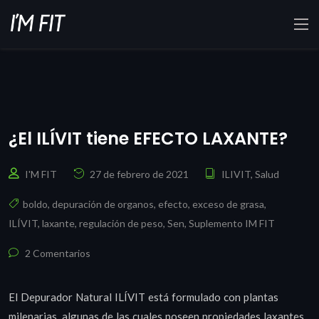
¿El ILÍVIT tiene EFECTO LAXANTE?
I'M FIT
27 de febrero de 2021
ILIVIT
,
Salud
boldo
,
depuración de organos
,
efecto
,
exceso de grasa
,
ILÍVIT
,
laxante
,
regulación de peso
,
Sen
,
Suplemento IM FIT
2 Comentarios
El Depurador Natural ILÍVIT está formulado con plantas
milenarias, algunas de las cuales poseen propiedades laxantes