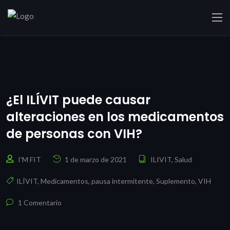
¿El ILÍVIT puede causar
alteraciones en los medicamentos
de personas con VIH?
I'M FIT
1 de marzo de 2021
ILIVIT
,
Salud
ILÍVIT
,
Medicamentos
,
pausa intermitente
,
Suplemento
,
VIH
1 Comentario